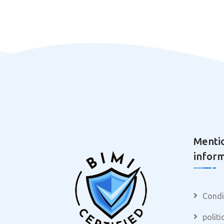
Mentio
inform
Condit
politi