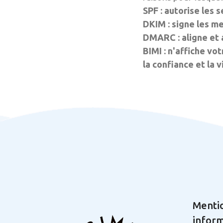
SPF : autorise les 
DKIM : signe les me
DMARC : aligne et 
BIMI : n'affiche vo
la confiance et la 
Mentio
inform