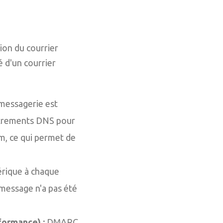
ion du courrier
é d'un courrier
 messagerie est
istrements DNS pour
m, ce qui permet de
rique à chaque
 message n'a pas été
ormance) :
DMARC