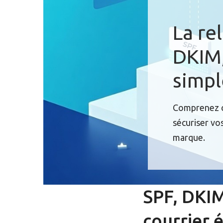
La re
DKIM,
simp
Comprenez c
sécuriser vo
marque.
SPF, DKIM
courrier 