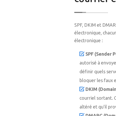
SPF, DKIM et DMARC 
électronique, chacun
électronique :
SPF (Sender P
autorisé à envoye
définir quels ser
bloquer les faux 
DKIM (DomainK
courriel sortant. 
altéré et qu'il pr
DMARC (Domai