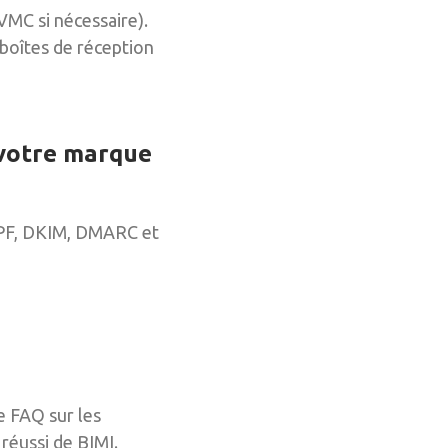
VMC si nécessaire).
s boîtes de réception
 votre marque
 SPF, DKIM, DMARC et
e FAQ sur les
réussi de BIMI.