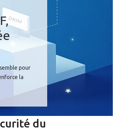
F,
ée
nsemble pour
enforce la
curité du